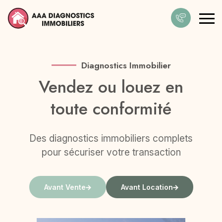
Diagnostics Immobilier
Diagnostic PEMD
Vendez ou louez en
Anticipez la gestion
toute conformité
des déchets du bâtiment
Des diagnostics immobiliers complets
pour sécuriser votre transaction
Le diagnostic PEMD pour
préparer vos travaux
Avant Vente
Avant Location