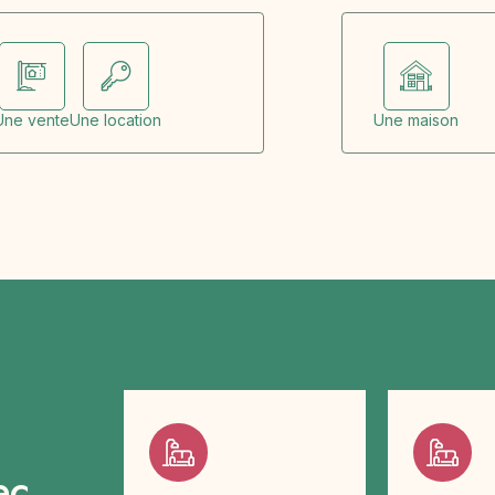
Une vente
Une location
Une maison
ec